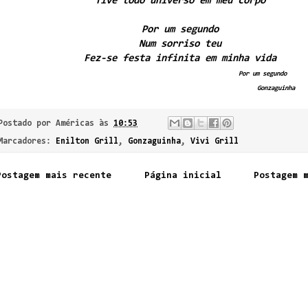
Tive todo universo em meu corpo
Por um segundo
Num sorriso teu
Fez-se festa infinita em minha vida
Por um segundo
Gonzaguinha
Postado por
Américas
às
10:53
Marcadores:
Enilton Grill
,
Gonzaguinha
,
Vivi Grill
Postagem mais recente
Página inicial
Postagem 