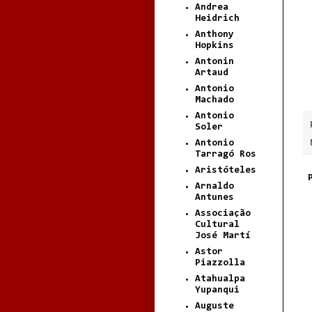
Andrea
Heidrich
Anthony
Hopkins
Antonin
Artaud
Antonio
Machado
Antonio
Soler
Antonio
Tarragó Ros
Aristóteles
Arnaldo
Antunes
Associação
Cultural
José Martí
Astor
Piazzolla
Atahualpa
Yupanqui
Auguste