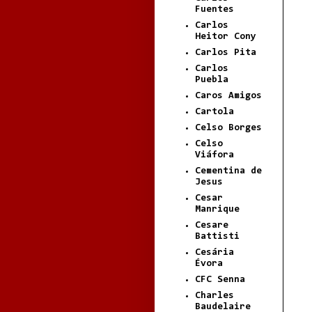
Fuentes
Carlos
Heitor Cony
Carlos Pita
Carlos
Puebla
Caros Amigos
Cartola
Celso Borges
Celso
Viáfora
Cementina de
Jesus
Cesar
Manrique
Cesare
Battisti
Cesária
Évora
CFC Senna
Charles
Baudelaire