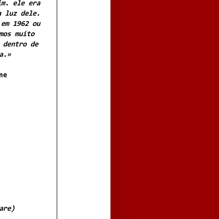
im. ele era
a luz dele.
 em 1962 ou
mos muito
 dentro de
a.»
ne
are)