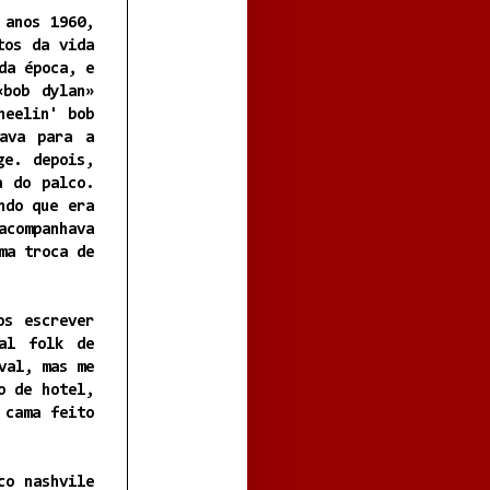
 anos 1960,
tos da vida
da época, e
«bob dylan»
heelin' bob
ava para a
ge. depois,
a do palco.
ndo que era
acompanhava
ma troca de
os escrever
al folk de
val, mas me
o de hotel,
 cama feito
co nashvile