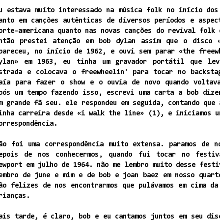
u estava muito interessado na música folk no início dos
anto em canções autênticas de diversos períodos e aspec
orte-americana quanto nas novas canções do revival folk 
ntão prestei atenção em bob dylan assim que o disco 
pareceu, no início de 1962, e ouvi sem parar «the freew
ylan» em 1963, eu tinha um gravador portátil que lev
strada e colocava o freewheelin' para tocar no backsta
aía para fazer o show e o ouvia de novo quando voltav
pós um tempo fazendo isso, escrevi uma carta a bob dize
m grande fã seu. ele respondeu em seguida, contando que 
inha carreira desde «i walk the line» (1), e iniciamos u
orrespondência.
ão foi uma correspondência muito extensa. paramos de n
epois de nos conhecermos, quando fui tocar no festiv
ewport em julho de 1964. não me lembro muito desse festi
embro de june e mim e de bob e joan baez em nosso quart
ão felizes de nos encontrarmos que pulávamos em cima da
rianças.
ais tarde, é claro, bob e eu cantamos juntos em seu dis