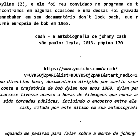
kyline (2), e ele foi meu convidado no programa de t
ncontramos em algumas ocasiões e uma dessas foi gravad
ennebaker em seu documentário don't look back, que r
urnê europeia de bob em 1965.
cash - a autobiografia de johnny cash
são paulo: leyla, 2013. página 170
.
https://www.youtube.com/watch?
v=UYKS0jZpARI&list=RDUYKS0jZpARI&start_radio=1
no direction home, documentário dirigido por martin scor
conta a trajetória de bob dylan nos anos 1960. dylan pe
scorsese tivesse acesso a horas de filmagens que nunca a
sido tornadas públicas, incluindo o encontro entre ele
cash, citado por este último em sua autobiografi
.
«quando me pediram para falar sobre a morte de johnny 