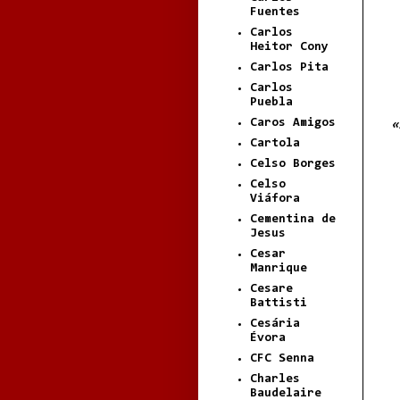
Fuentes
Carlos
Heitor Cony
Carlos Pita
Carlos
Puebla
Caros Amigos
«
Cartola
Celso Borges
Celso
Viáfora
Cementina de
Jesus
Cesar
Manrique
Cesare
Battisti
Cesária
Évora
CFC Senna
Charles
Baudelaire