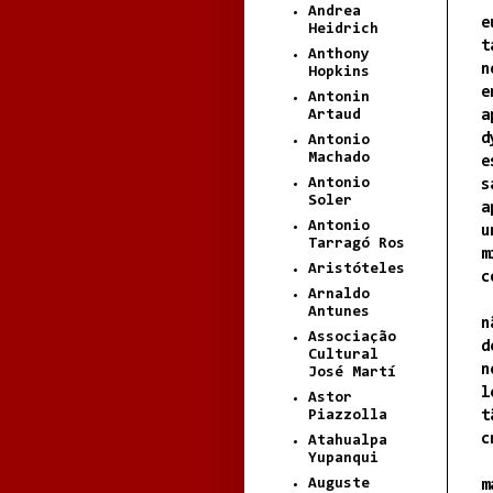
Andrea
e
Heidrich
t
Anthony
n
Hopkins
e
Antonin
Artaud
a
d
Antonio
Machado
e
Antonio
s
Soler
a
Antonio
u
Tarragó Ros
m
Aristóteles
c
Arnaldo
Antunes
n
Associação
d
Cultural
n
José Martí
l
Astor
Piazzolla
t
c
Atahualpa
Yupanqui
Auguste
m