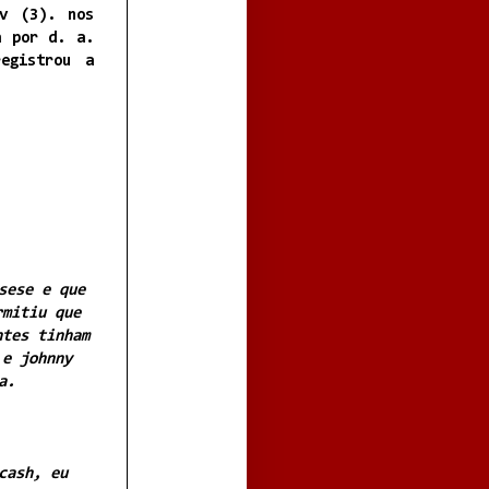
v (3). nos
a por d. a.
egistrou a
sese e que
rmitiu que
ntes tinham
 e johnny
a.
cash, eu