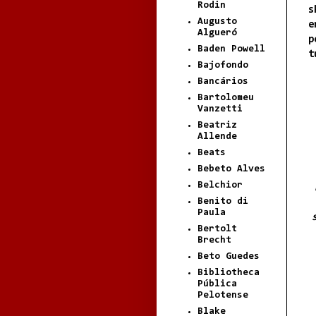
Rodin
s
Augusto
e
Algueró
p
Baden Powell
t
Bajofondo
Bancários
Bartolomeu
Vanzetti
Beatriz
Allende
Beats
Bebeto Alves
Belchior
Benito di
Paula
Bertolt
Brecht
Beto Guedes
Bibliotheca
Pública
Pelotense
Blake