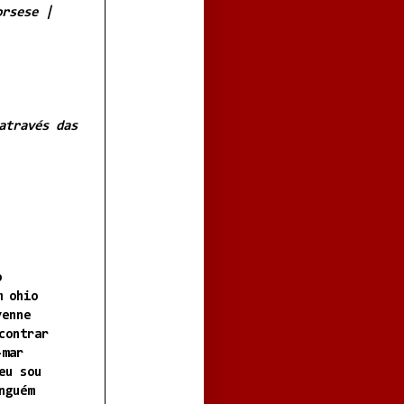
orsese |
através das
o
m ohio
yenne
contrar
-mar
eu sou
nguém