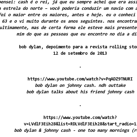
pensei: cash é o rei, já que eu sempre achei que era ass
a estrela do norte – você poderia conduzir um navio com 
foi o maior entre os maiores, antes e hoje. eu o conheci
63 e o vi muito durante os anos seguintes. nos encontra
ultimamente, mas de certa forma ele esteve mais presente
mim do que as pessoas que eu encontro no dia a di
bob dylan, depoimento para a revista rolling sto
12 de setembro de 2013
.
https://www.youtube.com/watch?v=PqADZ9TNURI
bob dylan on johnny cash. ndh outtake
bob dylan talks about his friend johnny cash
.
https://www.youtube.com/watch?
v=LVdlF3Eih28&list=RDLVdlF3Eih28&start_radio=1
bob dylan & johnny cash - one too many mornings (r