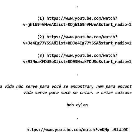
.
(1)
https://www.youtube.com/watch?
v=jh169rVMveA&list=RDjh169rVMveA&start_radio=1
(2)
https://www.youtube.com/watch?
v=Je4Eg77YSSA&list=RDJe4Eg77YSSA&start_radio=1
(3)
https://www.youtube.com/watch?
v=93NnaKMDUSo&list=RD93NnaKMDUSo&start_radio=1
.
a vida não serve para você se encontrar, nem para encont
vida serve para você se criar. e criar coisas»
bob dylan
.
https://www.youtube.com/watch?v=KMp-u9lWi0I